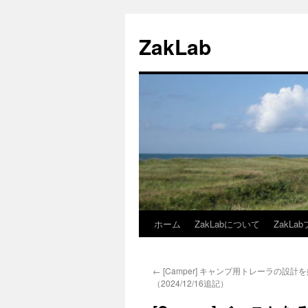
ZakLab
ホーム
ZakLabについて
ZakLa
コ
ン
←
[Camper] キャンプ用トレーラの設計
テ
（2024/12/16追記）
ン