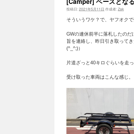
[Camper] ベース
投稿日:
2021年5月11日
作成者:
Zak
ツ
そういうワケ？で、ヤフオクで
へ
ス
GWの連休前半に落札したのだ
旨を連絡し、昨日引き取ってき
キ
(^_^;)）
ッ
片道ざっと40キロぐらいを走
プ
受け取った車両はこんな感じ。