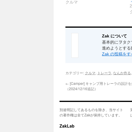
クルマ
Zak について
基本的にヲタク
進めようとする
Zak の投稿を
カテゴリー:
クルマ
,
トレーラ
,
なんか作る
←
[Camper] キャンプ用トレーラの設計
（2024/12/16追記）
別途明記してあるものを除き、当サイト
の著作権は全てZakが保持しています。
ZakLab