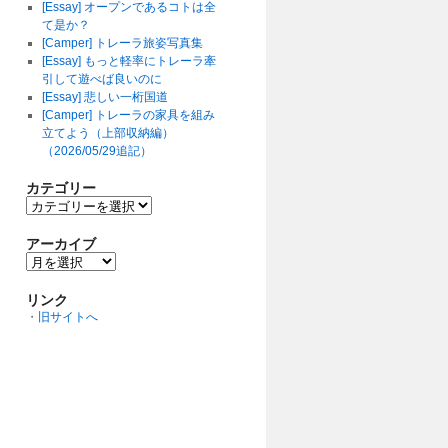
[Essay] オープンであるコトは全
て是か？
[Camper] トレーラ旅姿写真集
[Essay] もっと軽率にトレーラ牽
引して遊べば良いのに
[Essay] 悲しい一桁国道
[Camper] トレーラの家具を組み
立てよう（上部収納編）
（2026/05/29追記）
カテゴリー
カ
テ
ゴ
アーカイブ
リ
ア
ー
ー
カ
リンク
イ
・
旧サイトへ
ブ