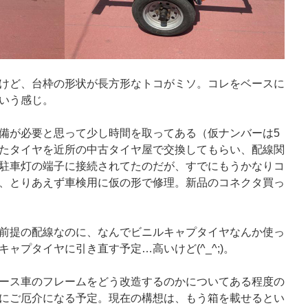
けど、台枠の形状が長方形なトコがミソ。コレをベースに
いう感じ。
備が必要と思って少し時間を取ってある（仮ナンバーは5
たタイヤを近所の中古タイヤ屋で交換してもらい、配線関
駐車灯の端子に接続されてたのだが、すでにもうかなりコ
、とりあえず車検用に仮の形で修理。新品のコネクタ買っ
前提の配線なのに、なんでビニルキャプタイヤなんか使っ
ャプタイヤに引き直す予定…高いけど(^_^;)。
ース車のフレームをどう改造するのかについてある程度の
にご厄介になる予定。現在の構想は、もう箱を載せるとい