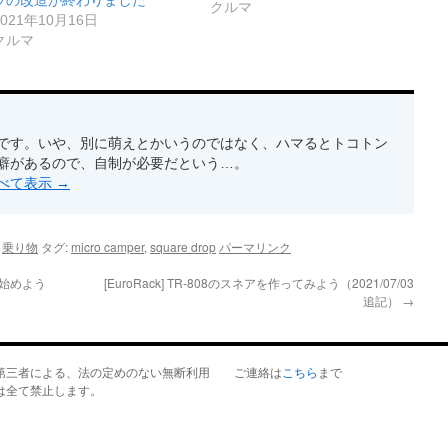
ラの改造が終わりました
クルマ
2021年10月16日
クルマ
です。いや、別に萌えとかいうのではなく、ハマるとトコトン
癖があるので、自制が必要だという…。
すべて表示
→
,
乗り物
タグ:
micro camper
,
square drop
パーマリンク
を始めよう
[EuroRack] TR-808のスネアを作ってみよう（2021/07/03
追記）
→
第三者による、法の定めのない無断利用
ご連絡は
こちら
まで
は全て禁止します。