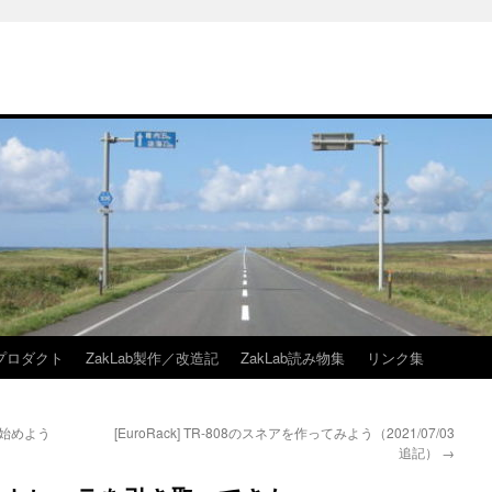
bプロダクト
ZakLab製作／改造記
ZakLab読み物集
リンク集
を始めよう
[EuroRack] TR-808のスネアを作ってみよう（2021/07/03
追記）
→