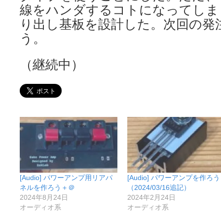
線をハンダするコトになってしま
り出し基板を設計した。次回の発
う。
（継続中）
[Audio] パワーアンプ用リアパ
[Audio] パワーアンプを作ろう
ネルを作ろう＋＠
（2024/03/16追記）
2024年8月24日
2024年2月24日
オーディオ系
オーディオ系