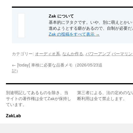
Zak について
基本的にヲタクです。いや、別に萌えとかい
進めようとする癖があるので、自制が必要だ
Zak の投稿をすべて表示
→
カテゴリー:
オーディオ系
,
なんか作る
,
パワーアンプ
パーマリン
←
[today] 車検に必要な品番メモ（2026/05/23追
記）
別途明記してあるものを除き、当
第三者による、法の定めのな
サイトの著作権は全てZakが保持し
断利用は全て禁止します。
ています。
ZakLab