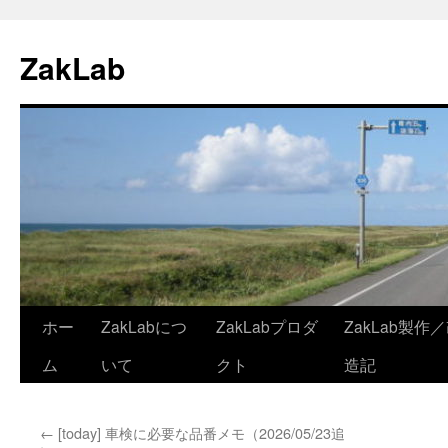
ZakLab
ホー
ZakLabにつ
ZakLabプロダ
ZakLab製作
コ
ム
いて
クト
造記
ン
テ
←
[today] 車検に必要な品番メモ（2026/05/23追
ン