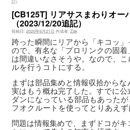
記）
ツ
[CB125T] リアサスまわりオ
へ
（2023/12/20追記）
投稿日:
2020年6月21日
作成者:
Zak
ス
跨った瞬間にリアから「キコッ」
キ
ので、有名な「プロリンクの固着
ッ
は間違いなさそうや。なので、こ
プ
ルを行うコトにする。
まずは部品集めと情報収拾からな
実はもう概ね完了した。すでに公
ダンになっている部品もあったが
フオクルートを使ってとりあえず
問題は情報集めで、まずドコがキ