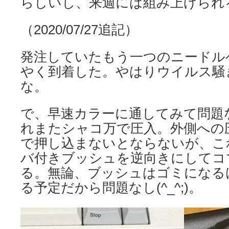
らしいし、来週には組み上げられ
（2020/07/27追記）
発注していたもう一つのニードル
やく到着した。やはりウイルス騒
な。
で、早速カラーに通してみて問題
れまたシャコ万で圧入。外側への
で押し込まないとならないが、こ
バ付きブッシュを逆向きにしてコ
る。無論、ブッシュはゴミになる
る予定だから問題なし(^_^;)。