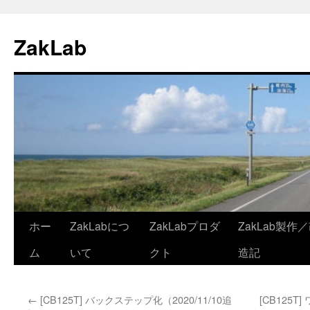
ZakLab
ホー
ZakLabにつ
ZakLabプロダ
ZakLab製作
コ
ム
いて
クト
造記
ン
テ
←
[CB125T] バックステップ化（2020/11/10追
[CB125T
ン